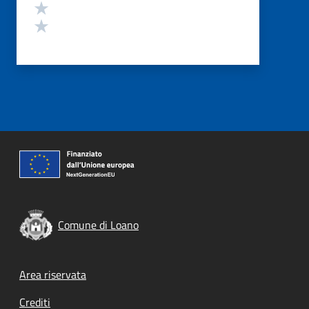
Valuta 2 stelle su 5
Valuta 1 stelle su 5
Comune di Loano
Footer menu
Area riservata
Crediti