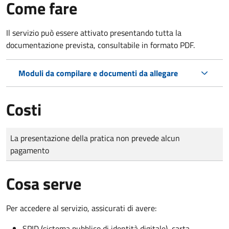
Come fare
Il servizio può essere attivato presentando tutta la
documentazione prevista, consultabile in formato PDF.
Moduli da compilare e documenti da allegare
Costi
Tipo di pagamento
Importo
La presentazione della pratica non prevede alcun
pagamento
Cosa serve
Per accedere al servizio, assicurati di avere:
SPID (sistema pubblico di identità digitale), carta