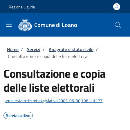
Salta al contenuto principale
Skip to footer content
Regione Liguria
Comune di Loano
Briciole di pane
Home
/
Servizi
/
Anagrafe e stato civile
/
Consultazione e copia delle liste elettorali
Consultazione e copia
delle liste elettorali
(
urn:nir:stato:decreto.legislativo:2003-06-30;196~art177
)
Servizio attivo