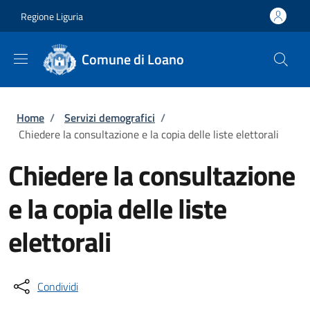
Salta al contenuto principale
Skip to footer content
Regione Liguria
Comune di Loano
Briciole di pane
Home
/
Servizi demografici
/
Chiedere la consultazione e la copia delle liste elettorali
Chiedere la consultazione
e la copia delle liste
elettorali
Condividi