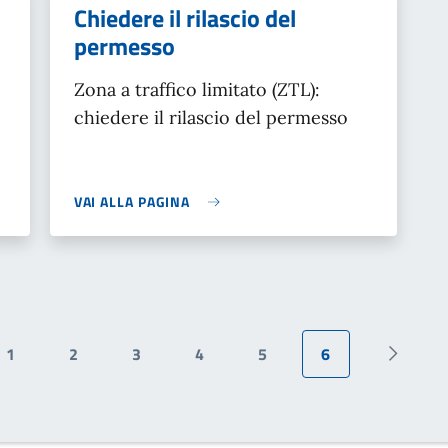
Chiedere il rilascio del
permesso
Zona a traffico limitato (ZTL):
chiedere il rilascio del permesso
VAI ALLA PAGINA
1
2
3
4
5
6
precedente
Pagina
Pagina
Pagina
Pagina
Pagina
Pagina attuale
Pagina 