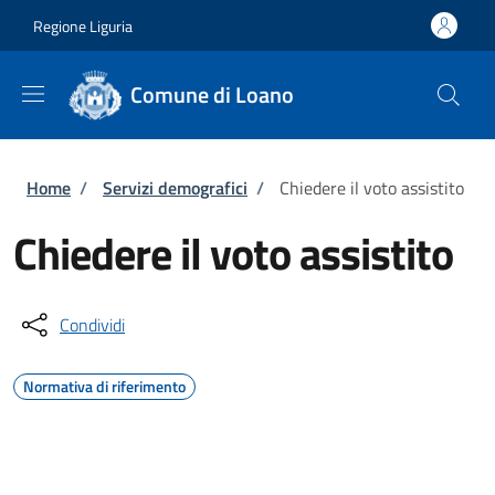
Salta al contenuto principale
Skip to footer content
Regione Liguria
Comune di Loano
Briciole di pane
Home
/
Servizi demografici
/
Chiedere il voto assistito
Chiedere il voto assistito
Condividi
Normativa di riferimento