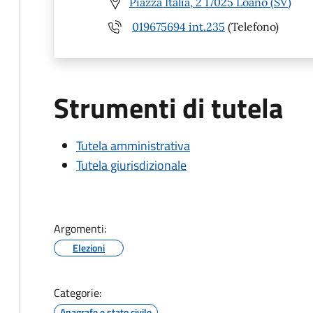
Piazza Italia, 2 17025 Loano (SV)
019675694 int.235
(Telefono)
Strumenti di tutela
Tutela amministrativa
Tutela giurisdizionale
Argomenti:
Elezioni
Categorie:
Anagrafe e stato civile