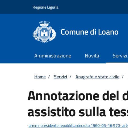
Salta al contenuto principale
Skip to footer content
Regione Liguria
Comune di Loano
Amministrazione
Novità
Servizi
Briciole di pane
Home
/
Servizi
/
Anagrafe e stato civile
/
Annotazione del di
assistito sulla te
(
urn:nir:presidente.repubblica:decreto:1960-05-16;570~ar