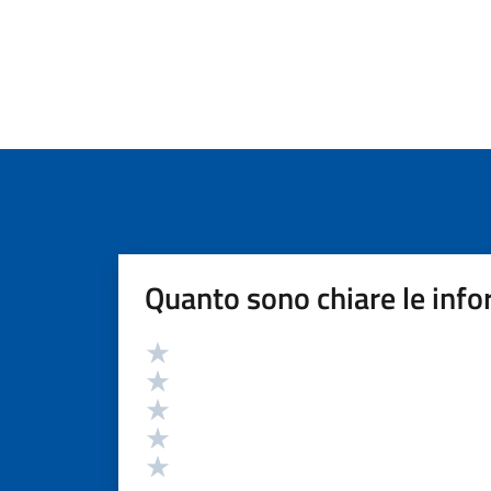
Quanto sono chiare le info
Valutazione
Valuta 5 stelle su 5
Valuta 4 stelle su 5
Valuta 3 stelle su 5
Valuta 2 stelle su 5
Valuta 1 stelle su 5