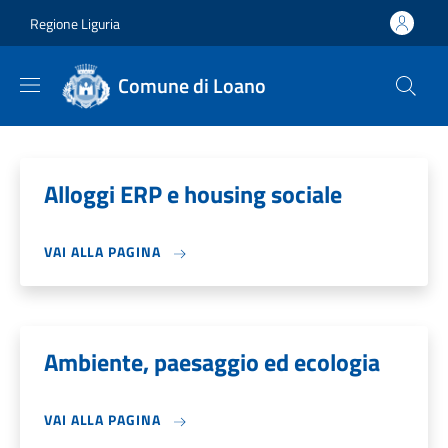
Salta al contenuto principale
Skip to footer content
Regione Liguria
Comune di Loano
Alloggi ERP e housing sociale
VAI ALLA PAGINA
Ambiente, paesaggio ed ecologia
VAI ALLA PAGINA