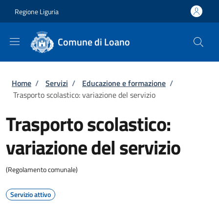
Salta al contenuto principale
Skip to footer content
Regione Liguria
Comune di Loano
Briciole di pane
Home
/
Servizi
/
Educazione e formazione
/
Trasporto scolastico: variazione del servizio
Trasporto scolastico:
variazione del servizio
(Regolamento comunale)
Servizio attivo