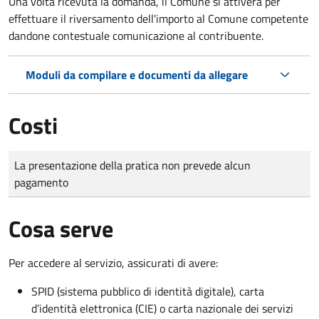
Una volta ricevuta la domanda, il Comune si attiverà per
effettuare il riversamento dell'importo al Comune competente
dandone contestuale comunicazione al contribuente.
Moduli da compilare e documenti da allegare
Costi
Tipo di pagamento
Importo
La presentazione della pratica non prevede alcun
pagamento
Cosa serve
Per accedere al servizio, assicurati di avere:
SPID (sistema pubblico di identità digitale), carta
d’identità elettronica (CIE) o carta nazionale dei servizi