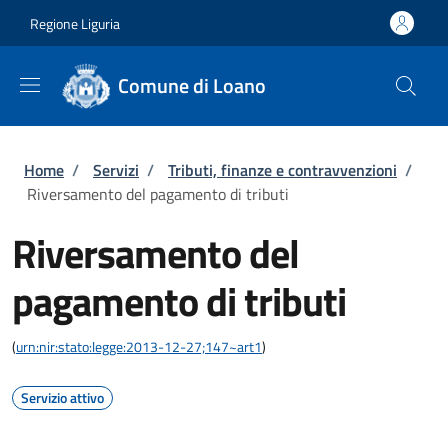
Salta al contenuto principale
Skip to footer content
Regione Liguria
Comune di Loano
Briciole di pane
Home
/
Servizi
/
Tributi, finanze e contravvenzioni
/
Riversamento del pagamento di tributi
Riversamento del
pagamento di tributi
(
urn:nir:stato:legge:2013-12-27;147~art1
)
Servizio attivo