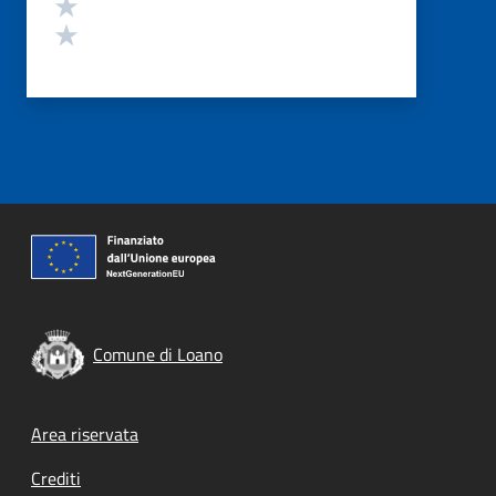
Valuta 2 stelle su 5
Valuta 1 stelle su 5
Comune di Loano
Footer menu
Area riservata
Crediti