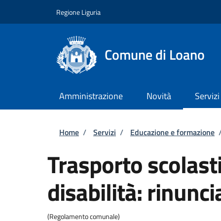
Salta al contenuto principale
Skip to footer content
Regione Liguria
Comune di Loano
Amministrazione
Novità
Servizi
Briciole di pane
Home
/
Servizi
/
Educazione e formazione
Trasporto scolast
disabilità: rinunci
(Regolamento comunale)