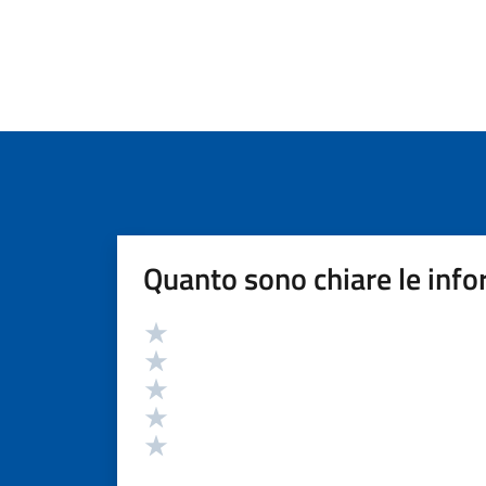
Quanto sono chiare le info
Valutazione
Valuta 5 stelle su 5
Valuta 4 stelle su 5
Valuta 3 stelle su 5
Valuta 2 stelle su 5
Valuta 1 stelle su 5