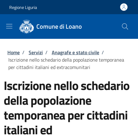
Salta al contenuto principale
Skip to footer content
Regione Liguria
Comune di Loano
Briciole di pane
Home
/
Servizi
/
Anagrafe e stato civile
/
Iscrizione nello schedario della popolazione temporanea
per cittadini italiani ed extracomunitari
Iscrizione nello schedario
della popolazione
temporanea per cittadini
italiani ed