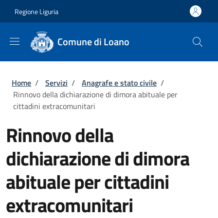
Salta al contenuto principale
Skip to footer content
Regione Liguria
Comune di Loano
Briciole di pane
Home
/
Servizi
/
Anagrafe e stato civile
/
Rinnovo della dichiarazione di dimora abituale per
cittadini extracomunitari
Rinnovo della
dichiarazione di dimora
abituale per cittadini
extracomunitari