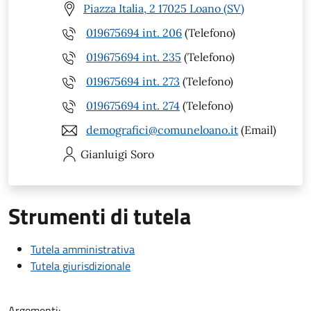
Piazza Italia, 2 17025 Loano (SV)
019675694 int. 206
(Telefono)
019675694 int. 235
(Telefono)
019675694 int. 273
(Telefono)
019675694 int. 274
(Telefono)
demografici@comuneloano.it
(Email)
Gianluigi
Soro
Strumenti di tutela
Tutela amministrativa
Tutela giurisdizionale
Argomenti: