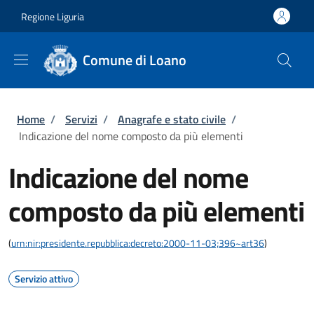
Salta al contenuto principale
Skip to footer content
Regione Liguria
Comune di Loano
Briciole di pane
Home
/
Servizi
/
Anagrafe e stato civile
/
Indicazione del nome composto da più elementi
Indicazione del nome
composto da più elementi
(
urn:nir:presidente.repubblica:decreto:2000-11-03;396~art36
)
Servizio attivo