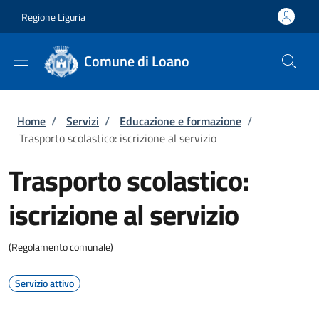
Salta al contenuto principale
Skip to footer content
Regione Liguria
Comune di Loano
Briciole di pane
Home
/
Servizi
/
Educazione e formazione
/
Trasporto scolastico: iscrizione al servizio
Trasporto scolastico:
iscrizione al servizio
(Regolamento comunale)
Servizio attivo