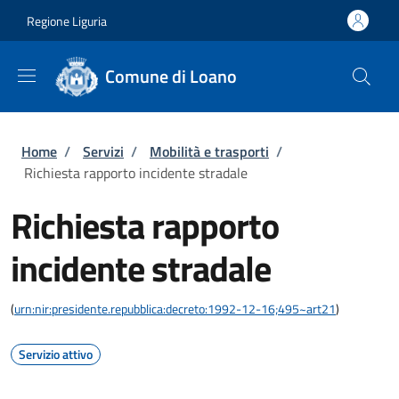
Salta al contenuto principale
Skip to footer content
Regione Liguria
Comune di Loano
Briciole di pane
Home
/
Servizi
/
Mobilità e trasporti
/
Richiesta rapporto incidente stradale
Richiesta rapporto
incidente stradale
(
urn:nir:presidente.repubblica:decreto:1992-12-16;495~art21
)
Servizio attivo