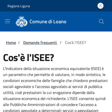
Salta al contenuto principale
Skip to footer content
Regione Liguria
Comune di Loano
Briciole di pane
Home
/
Domande frequenti
/
Cos'è l'ISEE?
Cos'è l'ISEE?
L'Indicatore della situazione economica equivalente (ISEE) è
un parametro che permette di valutare, in modo sintetico, le
condizioni economiche delle famiglie che chiedono prestazioni
sociali agevolate o l’accesso agevolato ai servizi di pubblica
utilità, cioè prestazioni la cui erogazione dipende dalla
situazione economica del richiedente. L’ISEE consente quindi
alle Pubbliche Amministrazioni di concedere l’accesso a
condizioni agevolate a determinati servizi o agevolazioni