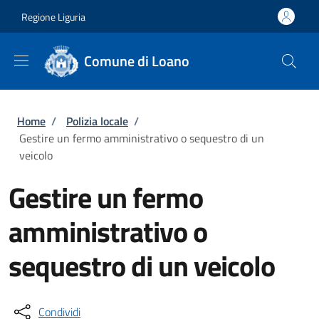
Salta al contenuto principale
Skip to footer content
Regione Liguria
Comune di Loano
Briciole di pane
Home
/
Polizia locale
/
Gestire un fermo amministrativo o sequestro di un
veicolo
Gestire un fermo
amministrativo o
sequestro di un veicolo
Condividi