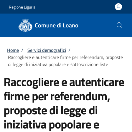
Salta al contenuto principale
Skip to footer content
Regione Liguria
Comune di Loano
Briciole di pane
Home
/
Servizi demografici
/
Raccogliere e autenticare firme per referendum, proposte
di legge di iniziativa popolare e sottoscrizione liste
Raccogliere e autenticare
firme per referendum,
proposte di legge di
iniziativa popolare e