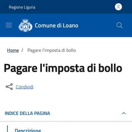
Salta al contenuto principale
Skip to footer content
Regione Liguria
Comune di Loano
Briciole di pane
Home
/
Pagare l'imposta di bollo
Pagare l'imposta di bollo
Condividi
INDICE DELLA PAGINA
Descrizione