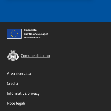
Comune di Loano
Footer menu
Area riservata
Crediti
Informativa privacy
Note legali