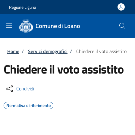
Salta al contenuto principale
Skip to footer content
Regione Liguria
Comune di Loano
Briciole di pane
Home
/
Servizi demografici
/
Chiedere il voto assistito
Chiedere il voto assistito
Condividi
Normativa di riferimento