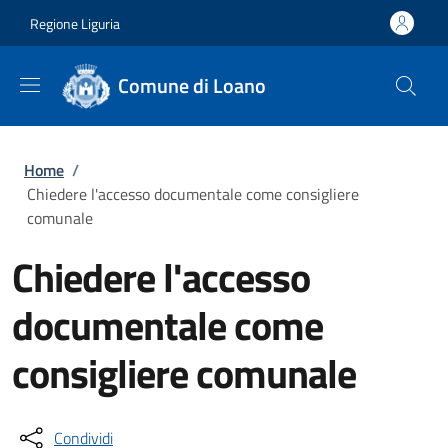
Salta al contenuto principale
Skip to footer content
Regione Liguria
Comune di Loano
Briciole di pane
Home
/
Chiedere l'accesso documentale come consigliere
comunale
Chiedere l'accesso
documentale come
consigliere comunale
Condividi