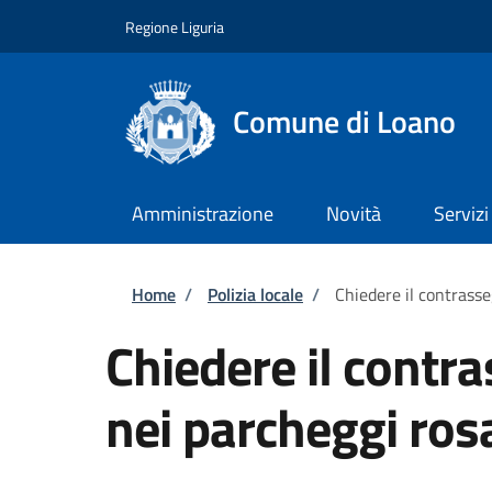
Salta al contenuto principale
Skip to footer content
Regione Liguria
Comune di Loano
Amministrazione
Novità
Servizi
Briciole di pane
Home
/
Polizia locale
/
Chiedere il contrasse
Chiedere il contr
nei parcheggi ros